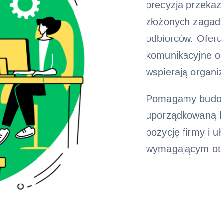
precyzja przekaz
złożonych zagadn
odbiorców. Oferu
komunikacyjne or
wspierają organi
Pomagamy budow
uporządkowaną k
pozycję firmy i 
wymagającym ot