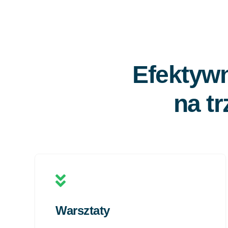
Efektyw
na t
Warsztaty