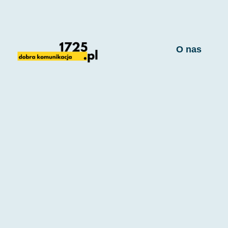
Przejdź
do
zawartości
O nas