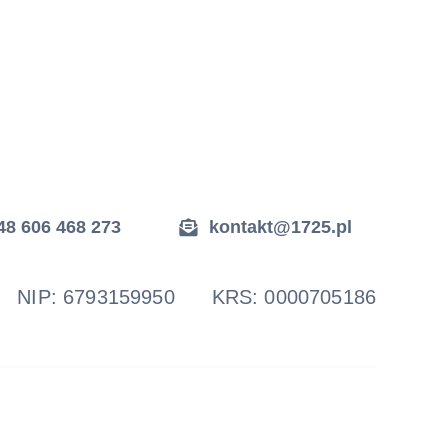
48 606 468 273
kontakt@1725.pl
4 NIP: 6793159950 KRS: 0000705186