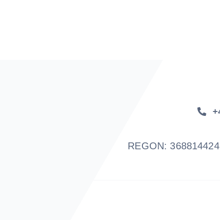
+
REGON: 36881442