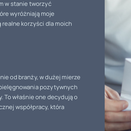
em w stanie tworzyć
óre wyróżniają moje
ą realne korzyści dla moich
nie od branży, w dużej mierze
i pielęgnowania pozytywnych
zy. To właśnie one decydują o
cznej współpracy, która