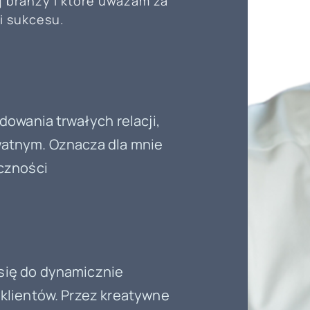
j branży i które uważam za
i sukcesu.
dowania trwałych relacji,
watnym. Oznacza dla mnie
yczności
się do dynamicznie
 klientów. Przez kreatywne