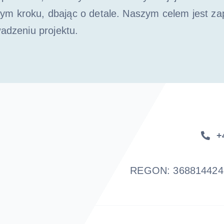
m kroku, dbając o detale. Naszym celem jest zap
wadzeniu projektu.
+
REGON: 36881442