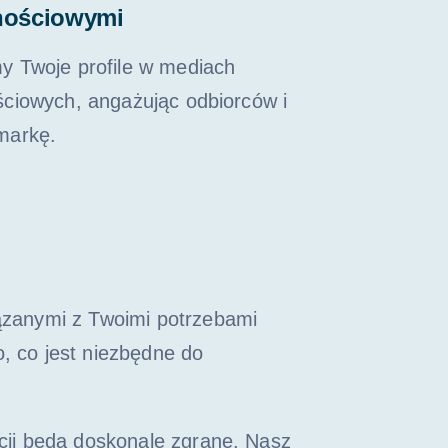
nościowymi
y Twoje profile w mediach
ciowych, angażując odbiorców i
markę.
ązanymi z Twoimi potrzebami
, co jest niezbędne do
cji będą doskonale zgrane. Nasz