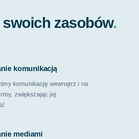
c swoich zasobów
.
anie komunikacją
imy komunikację wewnątrz i na
irmy, zwiększając jej
ść
anie mediami