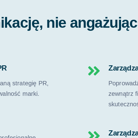
kację, nie angażują
 PR
Zarządz
aną strategię PR,
Poprowadz
walność marki.
zewnątrz f
skuteczno
Zarządz
rofesjonalne