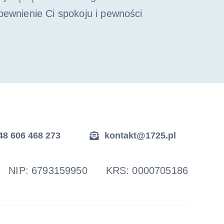
ewnienie Ci spokoju i pewności
48 606 468 273
kontakt@1725.pl
4 NIP: 6793159950 KRS: 0000705186